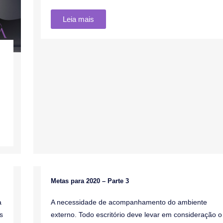
Leia mais
Metas para 2020 – Parte 3
Blog
a
A necessidade de acompanhamento do ambiente
s
externo. Todo escritório deve levar em consideração o