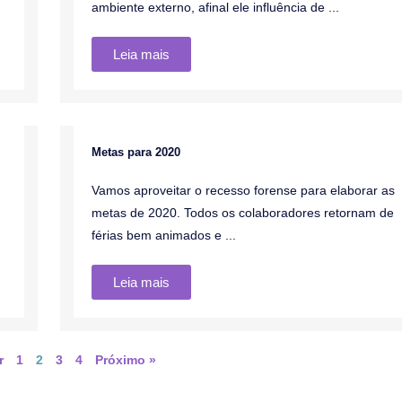
ambiente externo, afinal ele influência de ...
Leia mais
Metas para 2020
Global
Vamos aproveitar o recesso forense para elaborar as
metas de 2020. Todos os colaboradores retornam de
férias bem animados e ...
Leia mais
r
1
2
3
4
Próximo »