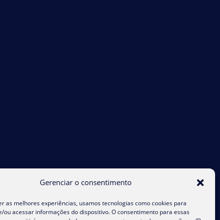
Gerenciar o consentimento
er as melhores experiências, usamos tecnologias como cookies para
/ou acessar informações do dispositivo. O consentimento para essas